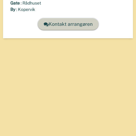
Gate
:
Rådhuset
By
:
Kopervik
Kontakt arrangøren