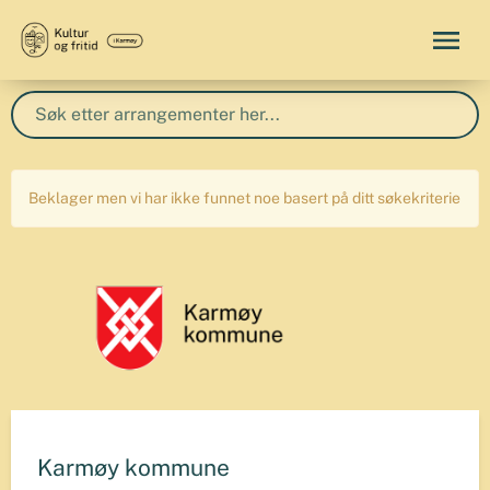
Beklager men vi har ikke funnet noe basert på ditt søkekriterie
Karmøy kommune