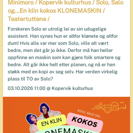
Minimoro / Kopervik kulturhus / Solo, Salo
og...En klin kokos KLONEMASKIN /
Teatertuttene /
Forskeren Solo er utrolig lei av sin udugelige
assistent. Han synes hun er altfor klønete og altfor
dum! Hvis alle var mer som Solo, ville alt vært
bedre, men det går jo ikke. Derfor må han heller
oppfinne en maskin som kan gjøre folk smartere og
bedre. Alt går ikke helt etter planen, og nå er han
støkk med en kopi av seg selv. Har verden virkelig
plass til TO av Solo?
03.10.2026 11:00 @ Kopervik kulturhus