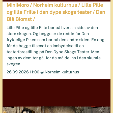
MiniMoro / Norheim kulturhus / Lille Pille
og lille Frille i den dype skogs teater / Den
Blå Blomst /
Lille Pille og lille Fille bor på hver sin side av den
store skogen. Og begge er de redde for Den
fryktelige Piken som bor på den andre siden. En dag
får de begge tilsendt en innbydelse til en
teaterforestilling på Den Dype Skogs Teater. Men
ingen av dem tør gå, for da må de inn i den skumle
skogen...
26.09.2026 11:00 @ Norheim kulturhus