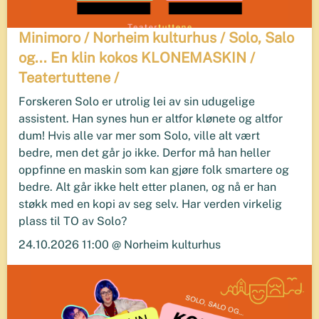
Minimoro / Norheim kulturhus / Solo, Salo
og... En klin kokos KLONEMASKIN /
Teatertuttene /
Forskeren Solo er utrolig lei av sin udugelige
assistent. Han synes hun er altfor klønete og altfor
dum! Hvis alle var mer som Solo, ville alt vært
bedre, men det går jo ikke. Derfor må han heller
oppfinne en maskin som kan gjøre folk smartere og
bedre. Alt går ikke helt etter planen, og nå er han
støkk med en kopi av seg selv. Har verden virkelig
plass til TO av Solo?
24.10.2026 11:00 @ Norheim kulturhus