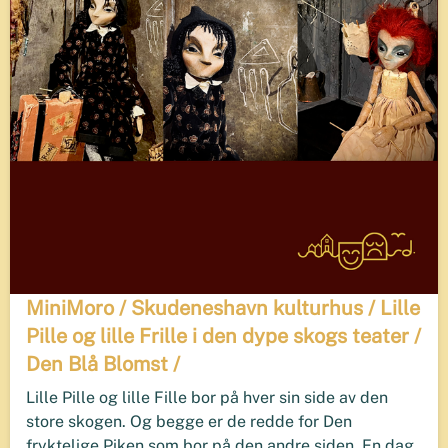
MiniMoro / Skudeneshavn kulturhus / Lille
Pille og lille Frille i den dype skogs teater /
Den Blå Blomst /
Lille Pille og lille Fille bor på hver sin side av den
store skogen. Og begge er de redde for Den
fryktelige Piken som bor på den andre siden. En dag