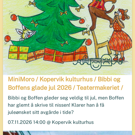
MiniMoro / Kopervik kulturhus / Bibbi og
Boffens glade jul 2026 / Teatermakeriet /
Bibbi og Boffen gleder seg veldig til jul, men Boffen
har glemt å skrive til nissen! Klarer han å få
juleønsket sitt avgårde i tide?
07.11.2026 14:00 @ Kopervik kulturhus