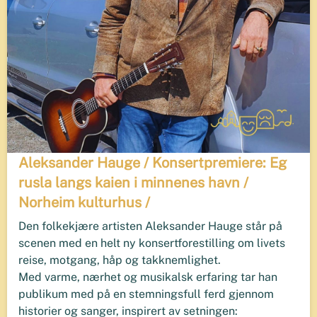
Aleksander Hauge / Konsertpremiere: Eg
rusla langs kaien i minnenes havn /
Norheim kulturhus /
Den folkekjære artisten Aleksander Hauge står på
scenen med en helt ny konsertforestilling om livets
reise, motgang, håp og takknemlighet.
Med varme, nærhet og musikalsk erfaring tar han
publikum med på en stemningsfull ferd gjennom
historier og sanger, inspirert av setningen: