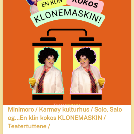
Minimoro / Karmøy kulturhus / Solo, Salo
og...En klin kokos KLONEMASKIN /
Teatertuttene /