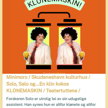
Minimoro / Skudeneshavn kulturhus /
Solo, Salo og...En klin kokos
KLONEMASKIN / Teatertuttene /
Forskeren Solo er utrolig lei av sin udugelige
assistent. Han synes hun er altfor klønete og altfor