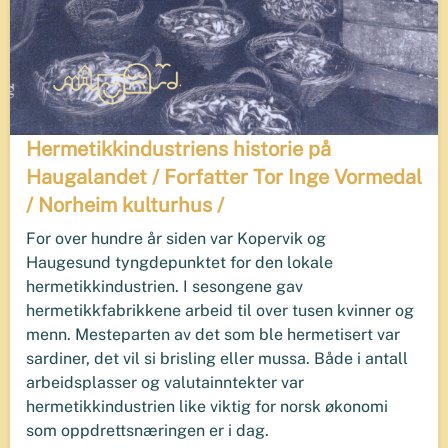
Hermetikkindustriens historie på
Haugalandet / Forfatter Tor Inge Vormedal
/ Norheim kulturhus /
For over hundre år siden var Kopervik og
Haugesund tyngdepunktet for den lokale
hermetikkindustrien. I sesongene gav
hermetikkfabrikkene arbeid til over tusen kvinner og
menn. Mesteparten av det som ble hermetisert var
sardiner, det vil si brisling eller mussa. Både i antall
arbeidsplasser og valutainntekter var
hermetikkindustrien like viktig for norsk økonomi
som oppdrettsnæringen er i dag.