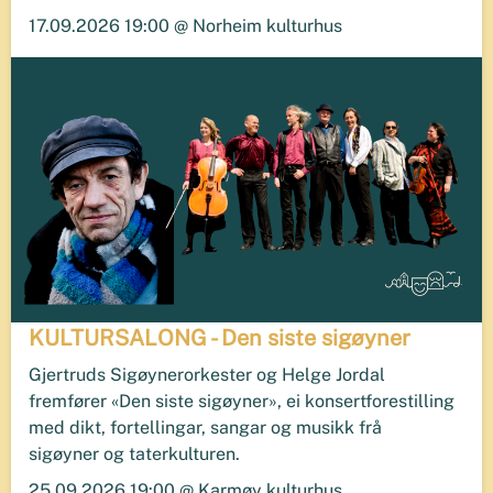
17.09.2026 19:00 @ Norheim kulturhus
KULTURSALONG - Den siste sigøyner
Gjertruds Sigøynerorkester og Helge Jordal
fremfører «Den siste sigøyner», ei konsertforestilling
med dikt, fortellingar, sangar og musikk frå
sigøyner og taterkulturen.
25.09.2026 19:00 @ Karmøy kulturhus