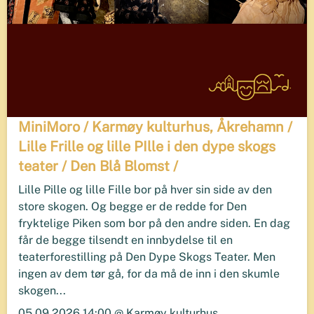
MiniMoro / Karmøy kulturhus, Åkrehamn /
Lille Frille og lille PIlle i den dype skogs
teater / Den Blå Blomst /
Lille Pille og lille Fille bor på hver sin side av den
store skogen. Og begge er de redde for Den
fryktelige Piken som bor på den andre siden. En dag
får de begge tilsendt en innbydelse til en
teaterforestilling på Den Dype Skogs Teater. Men
ingen av dem tør gå, for da må de inn i den skumle
skogen...
05.09.2026 14:00 @ Karmøy kulturhus