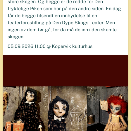
store skogen. Og begge er de redde for Den
fryktelige Piken som bor på den andre siden. En dag
får de begge tilsendt en innbydelse til en
teaterforestilling på Den Dype Skogs Teater. Men
ingen av dem tør gå, for da må de inn i den skumle
skogen...
05.09.2026 11:00 @ Kopervik kulturhus