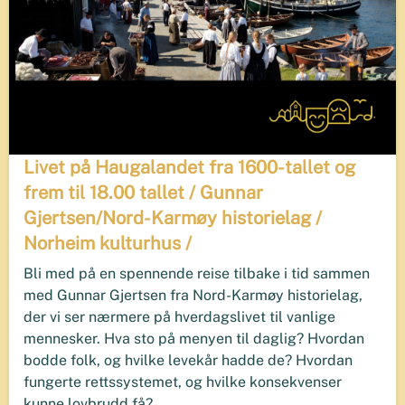
Livet på Haugalandet fra 1600-tallet og
frem til 18.00 tallet / Gunnar
Gjertsen/Nord-Karmøy historielag /
Norheim kulturhus /
Bli med på en spennende reise tilbake i tid sammen
med Gunnar Gjertsen fra Nord-Karmøy historielag,
der vi ser nærmere på hverdagslivet til vanlige
mennesker. Hva sto på menyen til daglig? Hvordan
bodde folk, og hvilke levekår hadde de? Hvordan
fungerte rettssystemet, og hvilke konsekvenser
kunne lovbrudd få?