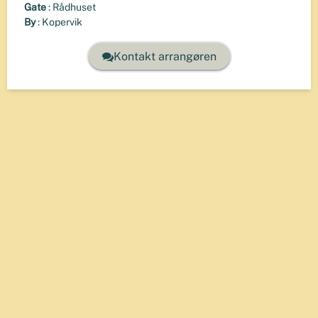
Gate
:
Rådhuset
By
:
Kopervik
Kontakt arrangøren