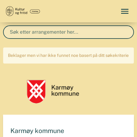
Beklager men vi har ikke funnet noe basert på ditt søkekriterie
Karmøy kommune