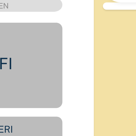
EN
FI
ERI