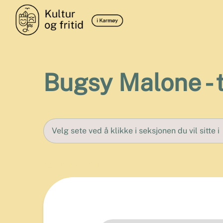
Bugsy Malone - t
Velg sete ved å klikke i seksjonen du vil sitte i
Arenaoversikt