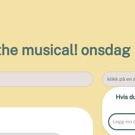
he musical! onsdag k
klikk på en a
Hvis d