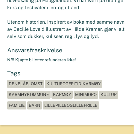
hovedsaklig på Haugalandet. Vi har vært på utallige
kurs og festivaler i inn- og utland.
Utenom historien, inspirert av boka med samme navn
av Cecilie Løveid illustrert av Hilde Kramer, gjør vi alt
selv som dukker, kulisser, regi, lys og lyd.
Ansvarsfraskrivelse
NB! Kjøpte billetter refunderes ikke!
Tags
DENBLÅBLOMST
KULTUROGFRITIDIKARMØY
KARMØYKOMMUNE
KARMØY
MINIMORO
KULTUR
FAMILIE
BARN
LILLEPILLEOGLILLEFRILLE